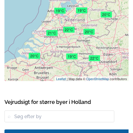
19°C
19°C
20°C
22°C
20°C
21°C
20°C
19°C
22°C
Leaflet
| Map data ©
OpenStreetMap
contributors
Vejrudsigt for større byer i Holland