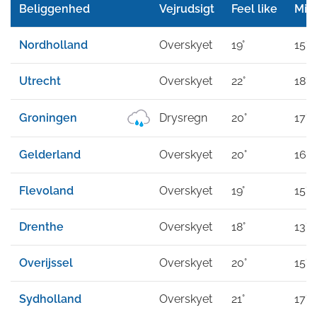
Beliggenhed
Vejrudsigt
Feel like
Min
Nordholland
Overskyet
19°
15°
Utrecht
Overskyet
22°
18°
Groningen
Drysregn
20°
17°
Gelderland
Overskyet
20°
16°
Flevoland
Overskyet
19°
15°
Drenthe
Overskyet
18°
13°
Overijssel
Overskyet
20°
15°
Sydholland
Overskyet
21°
17°