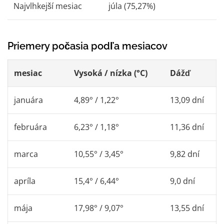
Najvlhkejší mesiac
júla (75,27%)
Priemery počasia podľa mesiacov
mesiac
Vysoká / nízka (°C)
Dážď
januára
4,89° / 1,22°
13,09 dní
februára
6,23° / 1,18°
11,36 dní
marca
10,55° / 3,45°
9,82 dní
apríla
15,4° / 6,44°
9,0 dní
mája
17,98° / 9,07°
13,55 dní