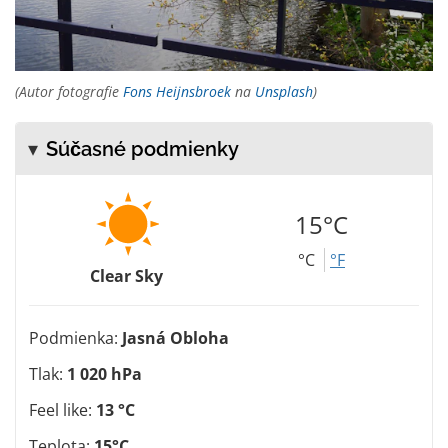
(Autor fotografie
Fons Heijnsbroek
na
Unsplash
)
Súčasné podmienky
15°C
°C
°F
Clear Sky
Podmienka:
Jasná Obloha
Tlak:
1 020 hPa
Feel like:
13 °C
Teplota:
15°C