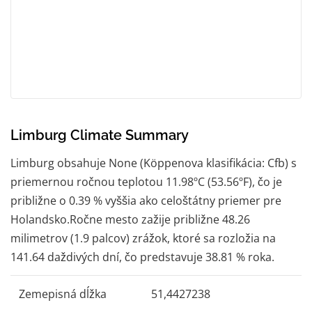
Limburg Climate Summary
Limburg obsahuje None (Köppenova klasifikácia: Cfb) s
priemernou ročnou teplotou 11.98ºC (53.56ºF), čo je
približne o 0.39 % vyššia ako celoštátny priemer pre
Holandsko.Ročne mesto zažije približne 48.26
milimetrov (1.9 palcov) zrážok, ktoré sa rozložia na
141.64 daždivých dní, čo predstavuje 38.81 % roka.
Zemepisná dĺžka
51,4427238