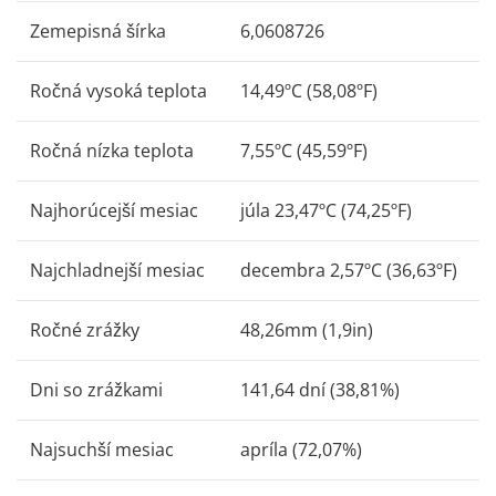
Zemepisná šírka
6,0608726
Ročná vysoká teplota
14,49ºC (58,08ºF)
Ročná nízka teplota
7,55ºC (45,59ºF)
Najhorúcejší mesiac
júla 23,47ºC (74,25ºF)
Najchladnejší mesiac
decembra 2,57ºC (36,63ºF)
Ročné zrážky
48,26mm (1,9in)
Dni so zrážkami
141,64 dní (38,81%)
Najsuchší mesiac
apríla (72,07%)