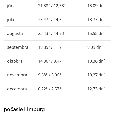
júna
21,38° / 12,38°
13,09 dní
júla
23,47° / 14,3°
13,73 dní
augusta
23,43° / 14,73°
15,55 dní
septembra
19,85° / 11,7°
9,09 dní
októbra
14,86° / 8,47°
10,36 dní
novembra
9,68° / 5,06°
10,27 dní
decembra
6,22° / 2,57°
12,73 dní
počasie Limburg