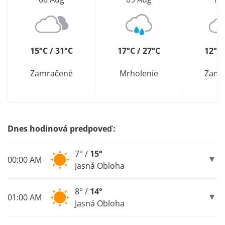
15°C / 31°C
17°C / 27°C
12°C 
Zamračené
Mrholenie
Zamr
Dnes hodinová predpoveď:
7° /
15°
00:00 AM
Jasná Obloha
8° /
14°
01:00 AM
Jasná Obloha