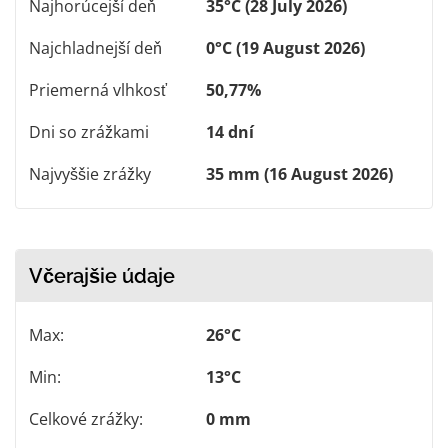
Najhorúcejší deň
35°C (28 July 2026)
Najchladnejší deň
0°C (19 August 2026)
Priemerná vlhkosť
50,77%
Dni so zrážkami
14 dní
Najvyššie zrážky
35 mm (16 August 2026)
Včerajšie údaje
Max:
26°C
Min:
13°C
Celkové zrážky:
0 mm