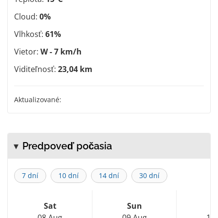
Cloud:
0%
Vlhkosť:
61%
Vietor:
W - 7 km/h
Viditeľnosť:
23,04 km
Aktualizované:
Predpoveď počasia
7 dní
10 dní
14 dní
30 dní
Sat
Sun
M
08 Aug
09 Aug
10