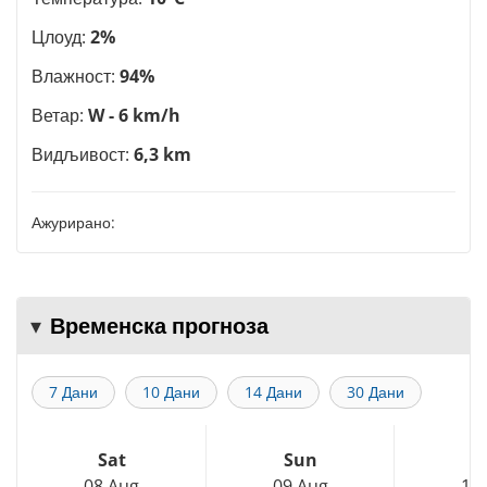
Цлоуд:
2%
Влажност:
94%
Ветар:
W - 6 km/h
Видљивост:
6,3 km
Ажурирано:
Временска прогноза
7 Дани
10 Дани
14 Дани
30 Дани
Sat
Sun
M
08 Aug
09 Aug
10