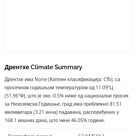
Дрентхе Climate Summary
Дрентхе има None (Коппен класификација: Cfb), са
просечном годишњом температуром од 11.09ºЦ
(51.96ºФ), што је око -0.5% ниже од национални просек
за Низоземска.Годишње, град има приближно 81.51
милиметара (3.21 инча) падавина, распоређених у
168.1 кишних дана, што чини 46.05% године.