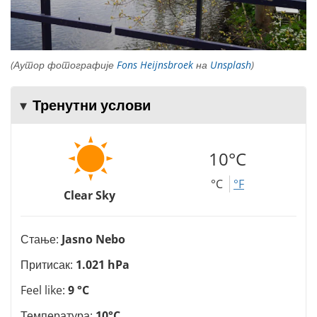
(Аутор фотографије
Fons Heijnsbroek
на
Unsplash
)
Тренутни услови
10°C
°C
°F
Clear Sky
Стање:
Jasno Nebo
Притисак:
1.021 hPa
Feel like:
9 °C
Температура:
10°C