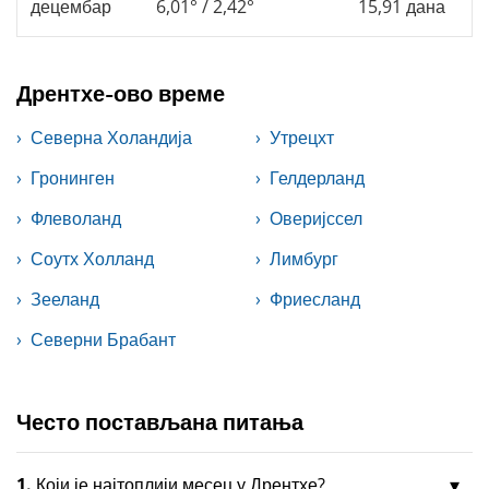
децембар
6,01° / 2,42°
15,91 дана
Дрентхе-ово време
Северна Холандија
Утрецхт
Гронинген
Гелдерланд
Флеволанд
Оверијссел
Соутх Холланд
Лимбург
Зееланд
Фриесланд
Северни Брабант
Често постављана питања
1.
Који је најтоплији месец у Дрентхе?