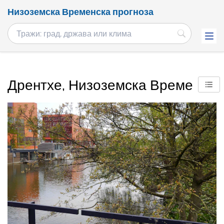
Низоземска Временска прогноза
Дрентхе, Низоземска Време