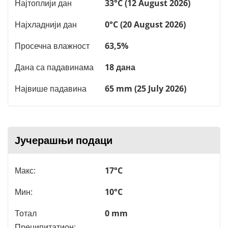
Најтоплији дан
33°C (12 August 2026)
Најхладнији дан
0°C (20 August 2026)
Просечна влажност
63,5%
Дана са падавинама
18 дана
Највише падавина
65 mm (25 July 2026)
Јучерашњи подаци
Макс:
17°C
Мин:
10°C
Тотал
0 mm
Преципитатион: