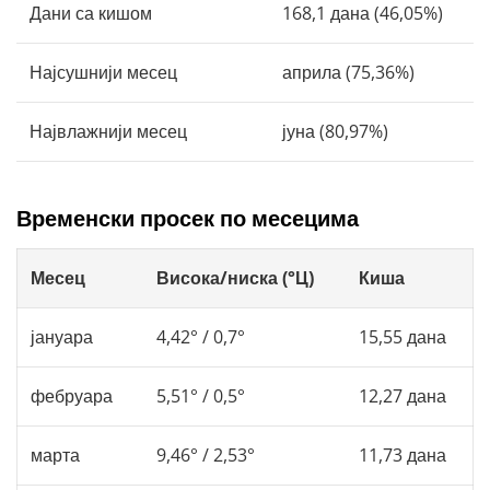
Дани са кишом
168,1 дана (46,05%)
Најсушнији месец
априла (75,36%)
Највлажнији месец
јуна (80,97%)
Временски просек по месецима
Месец
Висока/ниска (°Ц)
Киша
јануара
4,42° / 0,7°
15,55 дана
фебруара
5,51° / 0,5°
12,27 дана
марта
9,46° / 2,53°
11,73 дана