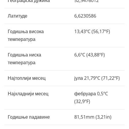
Географска дужина
52,9476012
Латитуде
6,6230586
Годишња висока
13,43ºC (56,17ºF)
температура
Годишња ниска
6,6ºC (43,88ºF)
температура
Најтоплији месец
јула 21,79ºC (71,22ºF)
Најхладнији месец
фебруара 0,5ºC
(32,9ºF)
Годишње падавине
81,51mm (3,21in)