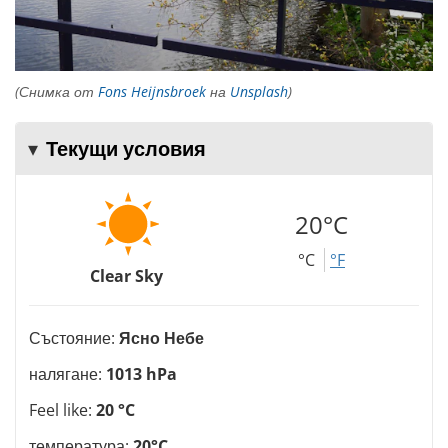
(Снимка от
Fons Heijnsbroek
на
Unsplash
)
Текущи условия
20°C
°C
°F
Clear Sky
Състояние:
Ясно Небе
налягане:
1013 hPa
Feel like:
20 °C
температура:
20°C