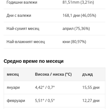
Годишни валежи
81,51mm (3,21in)
Дни с валежи
168,1 дни (46,05%)
Най-сухият месец
април (75,36%)
Най-влажният месец
юни (80,97%)
Средно време по месеци
месец
Висока / ниска (°C)
дъжд
януари
4,42° / 0,7°
15,55 дни
февруари
5,51° / 0,5°
12,27 дни