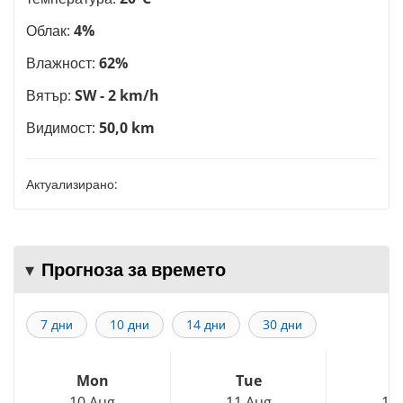
Облак:
4%
Влажност:
62%
Вятър:
SW - 2 km/h
Видимост:
50,0 km
Актуализирано:
Прогноза за времето
7 дни
10 дни
14 дни
30 дни
Mon
Tue
W
10 Aug
11 Aug
12