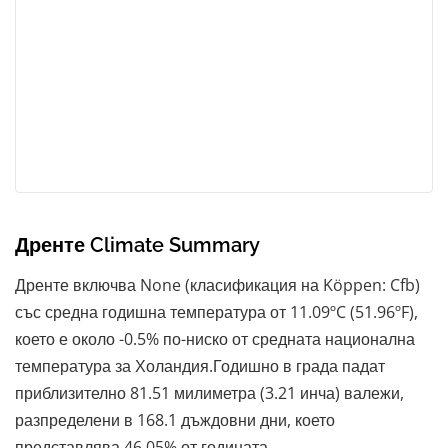
Дренте Climate Summary
Дренте включва None (класификация на Köppen: Cfb)
със средна годишна температура от 11.09ºC (51.96ºF),
което е около -0.5% по-ниско от средната национална
температура за Холандия.Годишно в града падат
приблизително 81.51 милиметра (3.21 инча) валежи,
разпределени в 168.1 дъждовни дни, което
представлява 46.05% от годината.