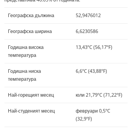
Географска дължина
52,9476012
Географска ширина
6,6230586
Годишна висока
13,43ºC (56,17ºF)
температура
Годишна ниска
6,6ºC (43,88ºF)
температура
Най-горещият месец
юли 21,79ºC (71,22ºF)
Най-студеният месец
февруари 0,5ºC
(32,9ºF)