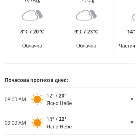
8°C / 20°C
9°C / 23°C
14°C 
Облачно
Облачно
Частичн
Почасова прогноза днес:
12° /
20°
08:00 AM
Ясно Небе
13° /
22°
09:00 AM
Ясно Небе