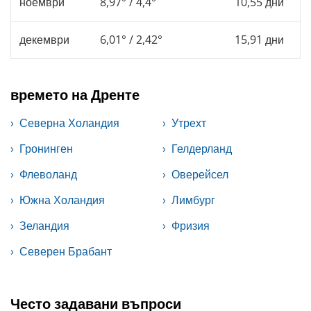
ноември
8,97° / 4,4°
10,55 дни
декември
6,01° / 2,42°
15,91 дни
времето на Дренте
Северна Холандия
Утрехт
Гронинген
Гелдерланд
Флеволанд
Оверейсел
Южна Холандия
Лимбург
Зеландия
Фризия
Северен Брабант
Често задавани въпроси