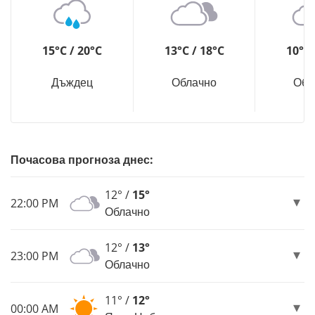
15°C / 20°C
13°C / 18°C
10°C 
Дъждец
Облачно
Обл
Почасова прогноза днес:
12° /
15°
22:00 PM
Облачно
12° /
13°
23:00 PM
Облачно
11° /
12°
00:00 AM