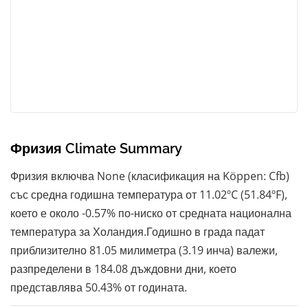
Фризия Climate Summary
Фризия включва None (класификация на Köppen: Cfb)
със средна годишна температура от 11.02ºC (51.84ºF),
което е около -0.57% по-ниско от средната национална
температура за Холандия.Годишно в града падат
приблизително 81.05 милиметра (3.19 инча) валежи,
разпределени в 184.08 дъждовни дни, което
представлява 50.43% от годината.