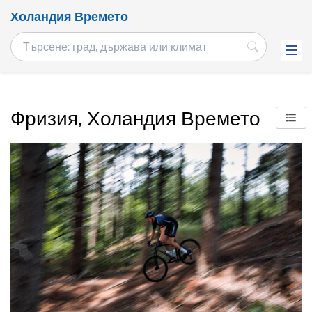
Холандия Времето
Фризия, Холандия Времето