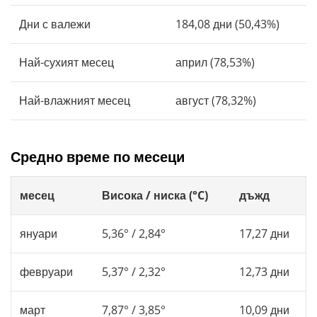
Дни с валежи
184,08 дни (50,43%)
Най-сухият месец
април (78,53%)
Най-влажният месец
август (78,32%)
Средно време по месеци
месец
Висока / ниска (°C)
дъжд
януари
5,36° / 2,84°
17,27 дни
февруари
5,37° / 2,32°
12,73 дни
март
7,87° / 3,85°
10,09 дни