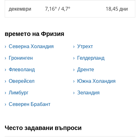
декември
7,16° / 4,7°
18,45 дни
времето на Фризия
Северна Холандия
Утрехт
Гронинген
Гелдерланд
Флеволанд
Дренте
Оверейсел
Южна Холандия
Лимбург
Зеландия
Северен Брабант
Често задавани въпроси