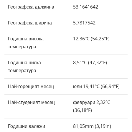
Географска дължина
53,1641642
Географска ширина
5,7817542
Годишна висока
12,36ºC (54,25ºF)
температура
Годишна ниска
8,51ºC (47,32ºF)
температура
Най-горещият месец
юли 19,41ºC (66,94ºF)
Най-студеният месец
февруари 2,32ºC
(36,18ºF)
Годишни валежи
81,05mm (3,19in)