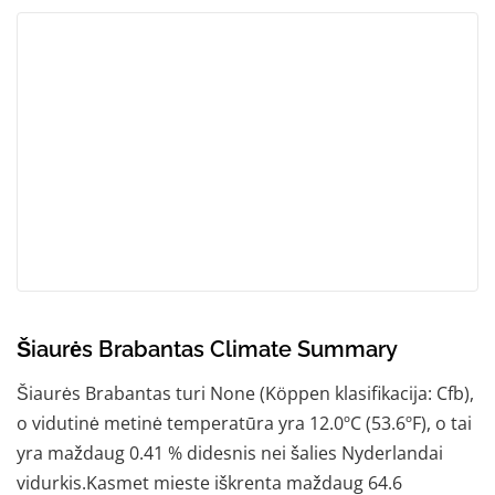
Šiaurės Brabantas Climate Summary
Šiaurės Brabantas turi None (Köppen klasifikacija: Cfb),
o vidutinė metinė temperatūra yra 12.0ºC (53.6ºF), o tai
yra maždaug 0.41 % didesnis nei šalies Nyderlandai
vidurkis.Kasmet mieste iškrenta maždaug 64.6