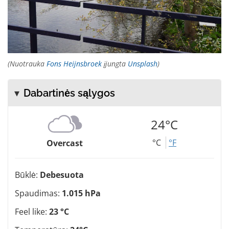
(Nuotrauka
Fons Heijnsbroek
įjungta
Unsplash
)
Dabartinės sąlygos
24°C
°C
°F
Overcast
Būklė:
Debesuota
Spaudimas:
1.015 hPa
Feel like:
23 °C