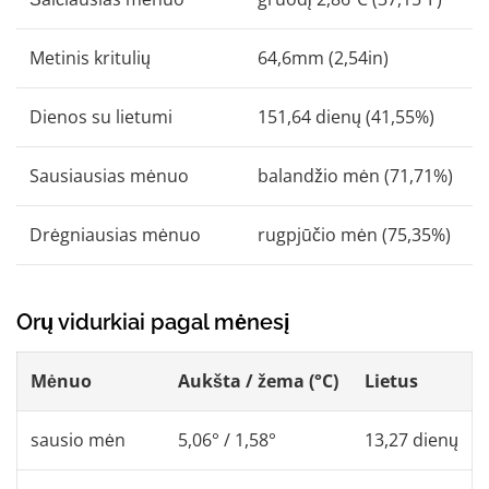
Metinis kritulių
64,6mm (2,54in)
Dienos su lietumi
151,64 dienų (41,55%)
Sausiausias mėnuo
balandžio mėn (71,71%)
Drėgniausias mėnuo
rugpjūčio mėn (75,35%)
Orų vidurkiai pagal mėnesį
Mėnuo
Aukšta / žema (°C)
Lietus
sausio mėn
5,06° / 1,58°
13,27 dienų