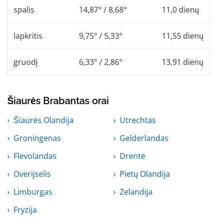
spalis
14,87° / 8,68°
11,0 dienų
lapkritis
9,75° / 5,33°
11,55 dienų
gruodį
6,33° / 2,86°
13,91 dienų
Šiaurės Brabantas orai
Šiaurės Olandija
Utrechtas
Groningenas
Gelderlandas
Flevolandas
Drentė
Overijselis
Pietų Olandija
Limburgas
Zelandija
Fryzija