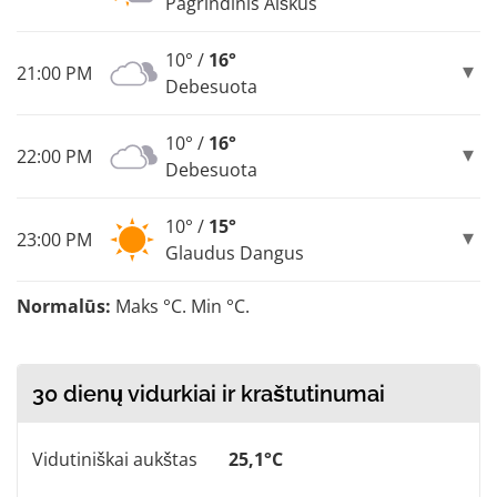
Pagrindinis Aiškus
10° /
16°
21:00 PM
Debesuota
10° /
16°
22:00 PM
Debesuota
10° /
15°
23:00 PM
Glaudus Dangus
Normalūs:
Maks °C. Min °C.
30 dienų vidurkiai ir kraštutinumai
Vidutiniškai aukštas
25,1°C