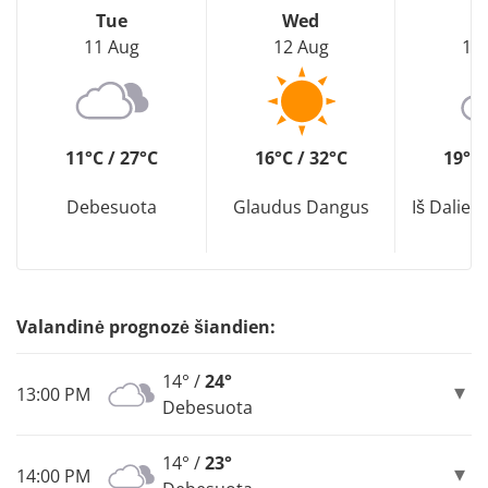
Tue
Wed
T
11 Aug
12 Aug
13
11°C / 27°C
16°C / 32°C
19°C 
Debesuota
Glaudus Dangus
Iš Dalie
Valandinė prognozė šiandien:
14° /
24°
13:00 PM
Debesuota
14° /
23°
14:00 PM