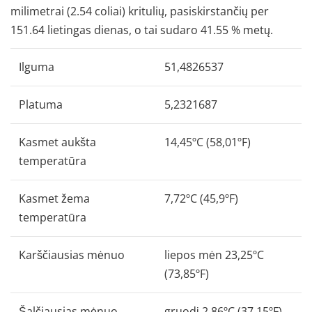
milimetrai (2.54 coliai) kritulių, pasiskirstančių per
151.64 lietingas dienas, o tai sudaro 41.55 % metų.
Ilguma
51,4826537
Platuma
5,2321687
Kasmet aukšta
14,45ºC (58,01ºF)
temperatūra
Kasmet žema
7,72ºC (45,9ºF)
temperatūra
Karščiausias mėnuo
liepos mėn 23,25ºC
(73,85ºF)
Šalčiausias mėnuo
gruodį 2,86ºC (37,15ºF)