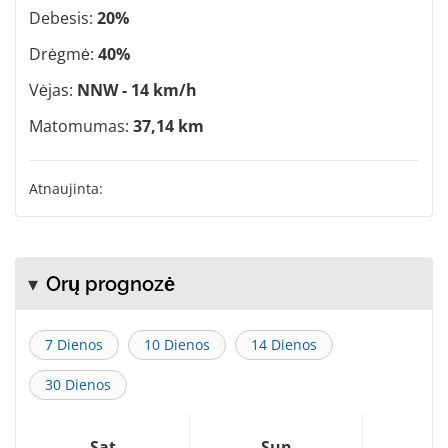
Debesis:
20%
Drėgmė:
40%
Vėjas:
NNW - 14 km/h
Matomumas:
37,14 km
Atnaujinta:
Orų prognozė
7 Dienos
10 Dienos
14 Dienos
30 Dienos
Sat
Sun
M