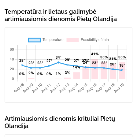
Temperatūra ir lietaus galimybė
artimiausiomis dienomis Pietų Olandija
Artimiausiomis dienomis krituliai Pietų
Olandija