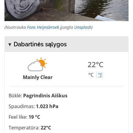
(Nuotrauka
Fons Heijnsbroek
įjungta
Unsplash
)
Dabartinės sąlygos
22°C
°C
°F
Mainly Clear
Būklė:
Pagrindinis Aiškus
Spaudimas:
1.023 hPa
Feel like:
19 °C
Temperatūra:
22°C