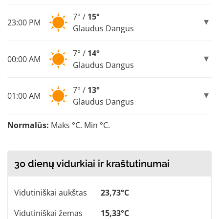
7° /
15°
23:00 PM
Glaudus Dangus
7° /
14°
00:00 AM
Glaudus Dangus
7° /
13°
01:00 AM
Glaudus Dangus
Normalūs:
Maks °C. Min °C.
30 dienų vidurkiai ir kraštutinumai
Vidutiniškai aukštas
23,73°C
Vidutiniškai žemas
15,33°C