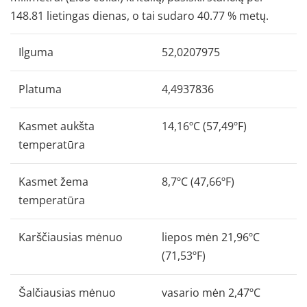
148.81 lietingas dienas, o tai sudaro 40.77 % metų.
Ilguma
52,0207975
Platuma
4,4937836
Kasmet aukšta
14,16ºC (57,49ºF)
temperatūra
Kasmet žema
8,7ºC (47,66ºF)
temperatūra
Karščiausias mėnuo
liepos mėn 21,96ºC
(71,53ºF)
Šalčiausias mėnuo
vasario mėn 2,47ºC