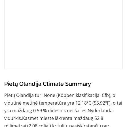
Pietų Olandija Climate Summary
Pietų Olandija turi None (Köppen klasifikacija: Cfb), o
vidutinė metinė temperatūra yra 12.18ºC (53.92ºF), o tai
yra maždaug 0.59 % didesnis nei šalies Nyderlandai
vidurkis.Kasmet mieste iškrenta maždaug 52.8
milimetrai (2.08 coliai) kritulių, pasiskirstančių per