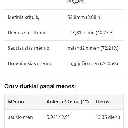
(36,45ºF)
Metinis kritulių
52,8mm (2,08in)
Dienos su lietumi
148,81 dienų (40,77%)
Sausiausias mėnuo
balandžio mėn (72,21%)
Drėgniausias mėnuo
rugpjūčio mėn (74,06%)
Orų vidurkiai pagal mėnesį
Mėnuo
Aukšta / žema (°C)
Lietus
sausio mėn
5,94° / 2,9°
13,36 dienų