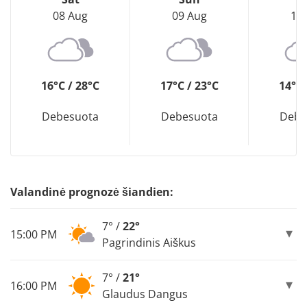
08 Aug
09 Aug
10
16°C / 28°C
17°C / 23°C
14°C 
Debesuota
Debesuota
Debe
Valandinė prognozė šiandien:
7° /
22°
15:00 PM
Pagrindinis Aiškus
7° /
21°
16:00 PM
Glaudus Dangus