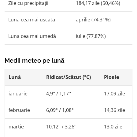
Zile cu precipitații
184,17 zile (50,46%)
Luna cea mai uscată
aprilie (74,31%)
Luna cea mai umedă
iulie (77,87%)
Medii meteo pe lună
Lună
Ridicat/Scăzut (°C)
Ploaie
ianuarie
4,9° / 1,17°
17,09 zile
februarie
6,09° / 1,08°
14,36 zile
martie
10,12° / 3,26°
13,0 zile