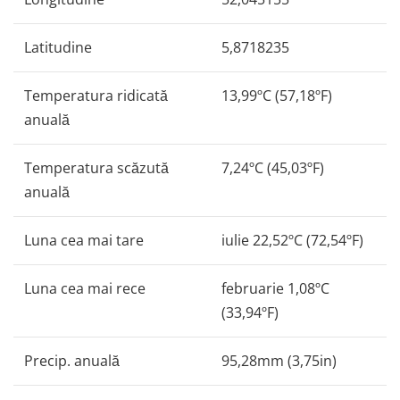
Latitudine
5,8718235
Temperatura ridicată
13,99ºC (57,18ºF)
anuală
Temperatura scăzută
7,24ºC (45,03ºF)
anuală
Luna cea mai tare
iulie 22,52ºC (72,54ºF)
Luna cea mai rece
februarie 1,08ºC
(33,94ºF)
Precip. anuală
95,28mm (3,75in)