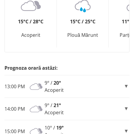
15°C / 28°C
15°C / 25°C
11°C 
Acoperit
Plouă Mărunt
Parția
Prognoza orară astăzi:
9° /
20°
13:00 PM
Acoperit
9° /
21°
14:00 PM
Acoperit
10° /
19°
15:00 PM