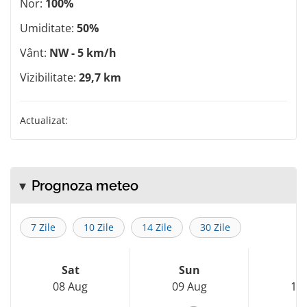
Nor:
100%
Umiditate:
50%
Vânt:
NW - 5 km/h
Vizibilitate:
29,7 km
Actualizat:
Prognoza meteo
7 Zile
10 Zile
14 Zile
30 Zile
Sat
Sun
M
08 Aug
09 Aug
10