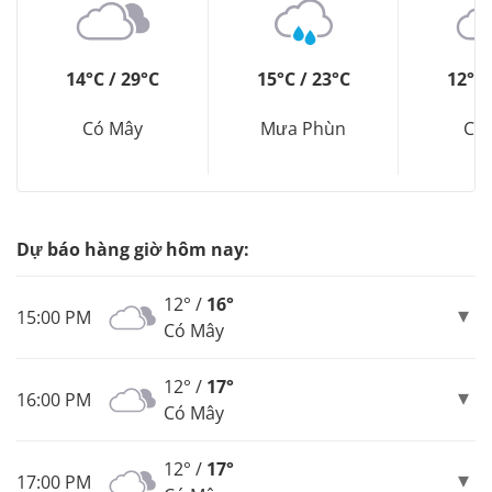
14°C / 29°C
15°C / 23°C
12°C 
Có Mây
Mưa Phùn
Có
Dự báo hàng giờ hôm nay:
12° /
16°
15:00 PM
Có Mây
12° /
17°
16:00 PM
Có Mây
12° /
17°
17:00 PM