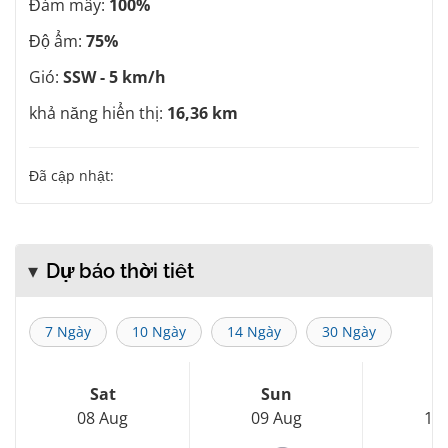
Đám mây:
100%
Độ ẩm:
75%
Gió:
SSW - 5 km/h
khả năng hiển thị:
16,36 km
Đã cập nhật:
Dự báo thời tiết
7 Ngày
10 Ngày
14 Ngày
30 Ngày
Sat
Sun
M
08 Aug
09 Aug
10