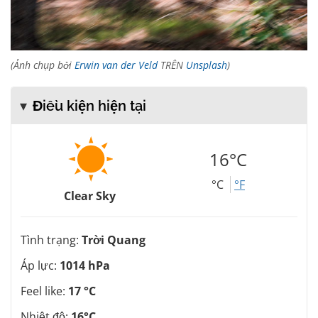
(Ảnh chụp bởi
Erwin van der Veld
TRÊN
Unsplash
)
Điều kiện hiện tại
16°C
°C
°F
Clear Sky
Tình trạng:
Trời Quang
Áp lực:
1014 hPa
Feel like:
17 °C
Nhiệt độ:
16°C