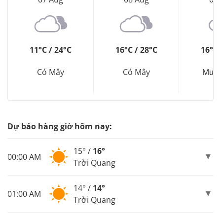
11°C / 24°C
16°C / 28°C
16°C 
Có Mây
Có Mây
Mưa
Dự báo hàng giờ hôm nay:
15° /
16°
00:00 AM
Trời Quang
14° /
14°
01:00 AM
Trời Quang