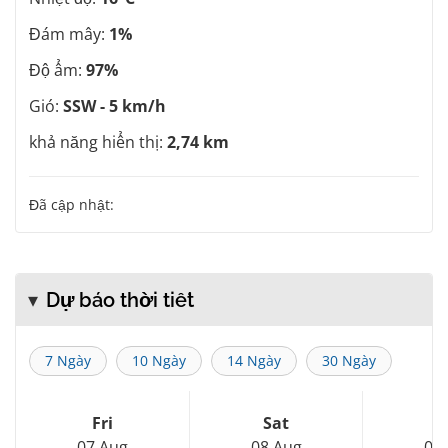
Đám mây:
1%
Độ ẩm:
97%
Gió:
SSW - 5 km/h
khả năng hiển thị:
2,74 km
Đã cập nhật:
Dự báo thời tiết
7 Ngày
10 Ngày
14 Ngày
30 Ngày
Fri
Sat
S
07 Aug
08 Aug
09