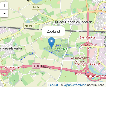
+
-
Zeeland
Leaflet
| ©
OpenStreetMap
contributors