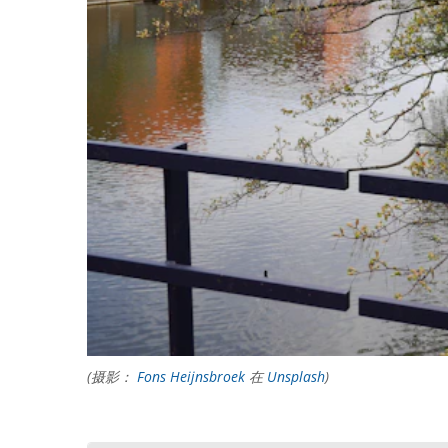
(摄影：
Fons Heijnsbroek
在
Unsplash
)