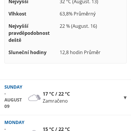
Nejvyšší
32 °C (August. 13)
Vlhkost
63,8% Průměrný
Nejvyšší
22 % (August. 16)
pravděpodobnost
deště
Sluneční hodiny
12,8 hodin Průměr
SUNDAY
-
17 °C / 22 °C
AUGUST
Zamračeno
09
MONDAY
-
15 °C / 22 °C