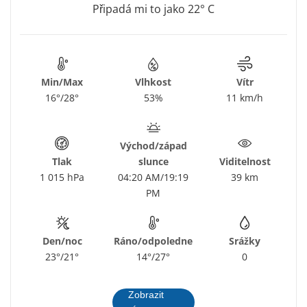
Připadá mi to jako 22° C
Min/Max
Vlhkost
Vítr
16°/28°
53%
11 km/h
Východ/západ
Tlak
slunce
Viditelnost
1 015 hPa
04:20 AM/19:19
39 km
PM
Den/noc
Ráno/odpoledne
Srážky
23°/21°
14°/27°
0
Zobrazit