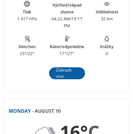
Východ/západ
Tlak
slunce
Viditelnost
1 017 hPa
04:22 AM/19:17
32 km
PM
Den/noc
Ráno/odpoledne
Srážky
25°/22°
17°/27°
0
Zobrazit
více
MONDAY
- AUGUST 10
16°
C