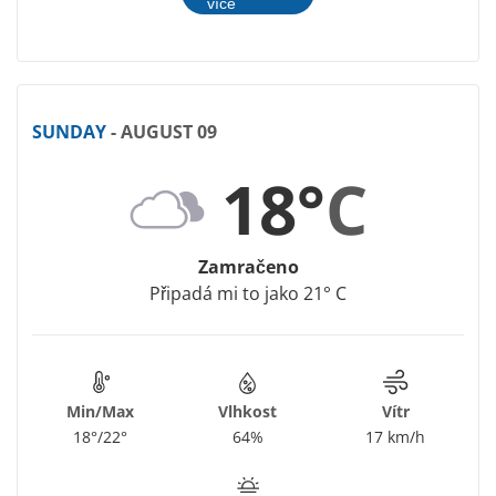
více
SUNDAY
- AUGUST 09
18°
C
Zamračeno
Připadá mi to jako 21° C
Min/Max
Vlhkost
Vítr
18°/22°
64%
17 km/h