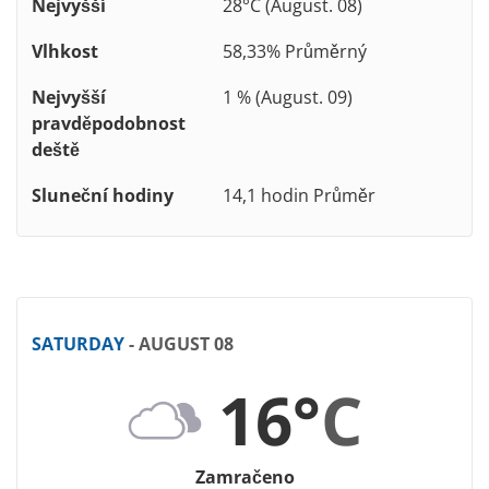
Nejvyšší
28°C (August. 08)
Vlhkost
58,33% Průměrný
Nejvyšší
1 % (August. 09)
pravděpodobnost
deště
Sluneční hodiny
14,1 hodin Průměr
SATURDAY
- AUGUST 08
16°
C
Zamračeno